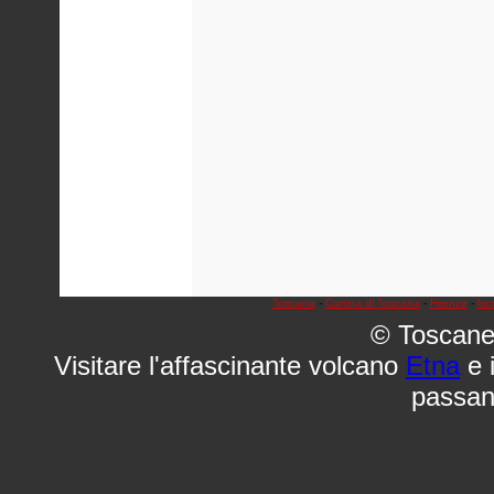
Toscana
-
Cartina di Toscana
-
Firenze
-
luc
© Toscane
Visitare l'affascinante volcano
Etna
e i
passa