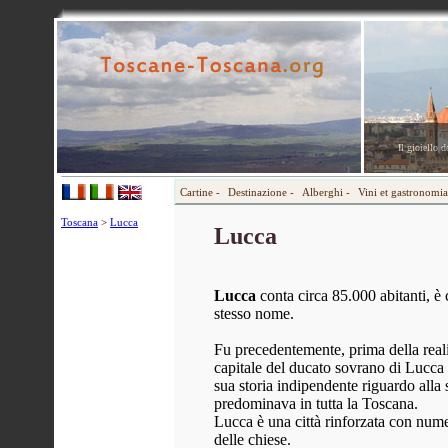
Il gioiello 
Cartine -
Destinazione -
Alberghi -
Vini et gastronomia
Toscana
>
Lucca
Lucca
Lucca
conta circa 85.000 abitanti, è
stesso nome.
Fu precedentemente, prima della realiz
capitale del ducato sovrano di Lucca 
sua storia indipendente riguardo alla
predominava in tutta la Toscana.
Lucca è una città rinforzata con nume
delle chiese.