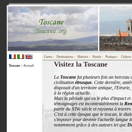
Le joyau de la Toscane, v
Cartes -
Destinations -
Histoire -
Hotels -
Pratique -
Culture 
Visitez la Toscane
Toscane
> Acceuil
La
Toscane
fut plusieurs fois un berceau 
civilisation
étrusque
. Cette dernière, anté
disposait d'un territoire antique, l'Etruri
à la région actuelle.
Mais la période qui eu le plus d'impact et
témoignages est incontestablement la
Ren
partir du XIVe siècle et rayonna à travers
C'est à cette époque que le toscan, le di
s'imposer pour devenir l'actuelle langue i
notamment grâce à des auteurs tel que
Da