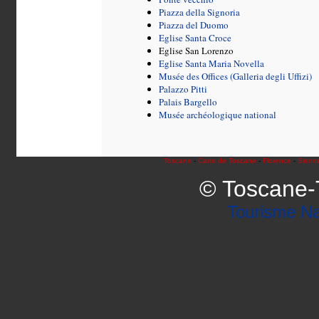
Piazza della Signoria
Piazza del Duomo
Eglise Santa Croce
Eglise San Lorenzo
Eglise Santa Maria Novella
Musée des Offices (Galleria degli Uffizi)
Palazzo Pitti
Palais Bargello
Musée archéologique national
Toscane
-
Carte de Toscane
-
Florence
-
Sienn
© Toscane-
Tourisme N