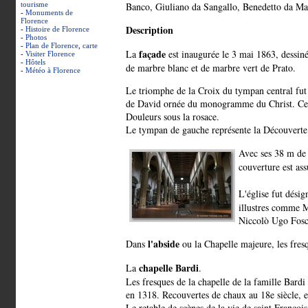
tourisme
Banco, Giuliano da Sangallo, Benedetto da Mai
-
Monuments de
Florence
Description
-
Histoire de Florence
-
Photos
-
Plan de Florence
,
carte
façade
La
est inaugurée le 3 mai 1863, dessiné
-
Visiter Florence
-
Hôtels
de marbre blanc et de marbre vert de Prato.
-
Météo à Florence
Le triomphe de la Croix du tympan central fut 
de David ornée du monogramme du Christ. Ce m
Douleurs sous la rosace.
Le tympan de gauche représente la Découverte d
Avec ses 38 m de 
couverture est ass
L'église fut dési
illustres comme M
Niccolò Ugo Fosco
l'abside
Dans
ou la Chapelle majeure, les fres
chapelle Bardi
La
.
Les fresques de la chapelle de la famille Bardi 
en 1318. Recouvertes de chaux au 18e siècle, e
Le retable de scènes de la vie de saint Françoi