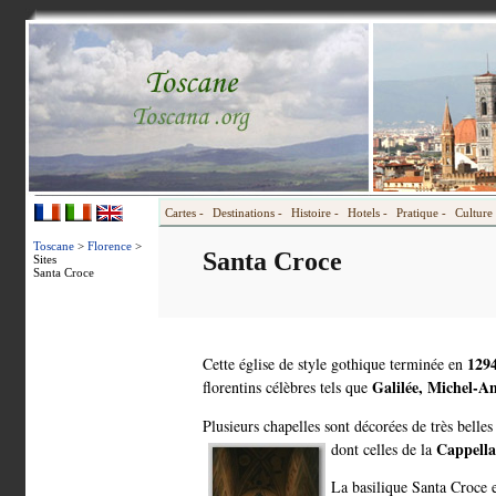
Cartes -
Destinations -
Histoire -
Hotels -
Pratique -
Culture 
Toscane
>
Florence
>
Santa Croce
Sites
Santa Croce
129
Cette église de style gothique terminée en
Galilée, Michel-A
florentins célèbres tels que
Plusieurs chapelles sont décorées de très belle
Cappell
dont celles de la
La basilique Santa Croce es